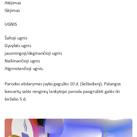
Atėjimas
Išėjimas
UGNIS
Šaltoji ugnis
Gyvybės ugnis
jausmingoji/deginančioji ugnis
Naikinančioji ugnis
Atgimstančioji ugnis.
Parodos atidarymas įvyko gegužės 10 d. (šeštadienį). Palangos
koncertų salės renginių lankytojai paroda pasigrožėti galės iki
birželio 5 d.