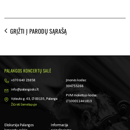
GRĮŽTI Į PARODŲ SĄRAŠĄ
PALANGOS KONCERTŲ SALĖ
+370 640 23858
Įmonės kodas:
304755266
info@palangosks.lt
PVM mokėtojo kodas:
Vytauto g. 43, LT-00135, Palanga
LT100011441813
Žiūrėti žemėlapyje
Ekskursija Palangos
Informacija