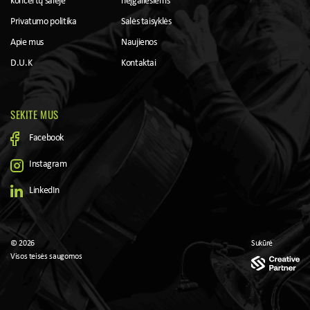
koncertų salėje
neįgaliesiems
Privatumo politika
Salės taisyklės
Apie mus
Naujienos
D.U.K
Kontaktai
SEKITE MUS
Facebook
Instagram
LinkedIn
© 2026
Sukūrė
Visos teisės saugomos