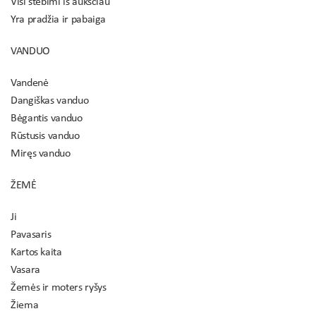
Visi stebimi iš aukščiau
Yra pradžia ir pabaiga
VANDUO
Vandenė
Dangiškas vanduo
Bėgantis vanduo
Rūstusis vanduo
Miręs vanduo
ŽEMĖ
Ji
Pavasaris
Kartos kaita
Vasara
Žemės ir moters ryšys
Žiema