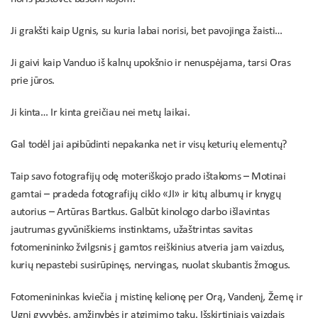
Ji grakšti kaip Ugnis, su kuria labai norisi, bet pavojinga žaisti…
Ji gaivi kaip Vanduo iš kalnų upokšnio ir nenuspėjama, tarsi Oras
prie jūros.
Ji kinta… Ir kinta greičiau nei metų laikai.
Gal todėl jai apibūdinti nepakanka net ir visų keturių elementų?
Taip savo fotografijų odę moteriškojo prado ištakoms – Motinai
gamtai – pradeda fotografijų ciklo «JI» ir kitų albumų ir knygų
autorius – Artūras Bartkus. Galbūt kinologo darbo išlavintas
jautrumas gyvūniškiems instinktams, užaštrintas savitas
fotomenininko žvilgsnis į gamtos reiškinius atveria jam vaizdus,
kurių nepastebi susirūpinęs, nervingas, nuolat skubantis žmogus.
Fotomenininkas kviečia į mistinę kelionę per Orą, Vandenį, Žemę ir
Ugnį gyvybės, amžinybės ir atgimimo taku. Išskirtiniais vaizdais