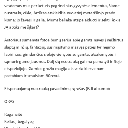
vesdamas mus per keturis pagrindinius gyvybės elementus, šiame
nuotraukų cikle, Artūras atskleidžia nuolatinį moteriškojo prado
kismą; jo žavesį ir galią. Mums belieka atsipalaiduoti ir sekti: kokią
JĄ aptiksime šįkart?
Autoriaus sumanyta fotoalbumų serija apie gamtą nuves į neištirtus
slaptų minčių, fantazijų, susimąstymo ir savęs paties tyrinėjimo
labirintus, gimdančius sieloje vienybės su gamta, atsakomybės ir
sąmoningumo jausmus. Dalį šių nuotraukų galima pamatyti ir šioje
ekspozicijoje. Gamtos grožio magija atsiveria kiekvienam
pastabiam ir smalsiam žiūrovui.
Eksponuojamų nuotraukų pavadinimų sąrašas (iš Ji albumo):
ORAS
Raganaitė
Kelias į begalybę