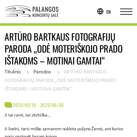
EN
ARTŪRO BARTKAUS FOTOGRAFIJŲ
PARODA „ODĖ MOTERIŠKOJO PRADO
IŠTAKOMS – MOTINAI GAMTAI“
Titulinis
Parodos
ARTŪRO BARTKAUS
FOTOGRAFIJŲ PARODA „ODĖ MOTERIŠKOJO PRADO
IŠTAKOMS – MOTINAI GAMTAI“
2025/05/10 - 2025/06/05
Ji tai rami, tai stichiška…
Ji švelni, tarsi miško samanom nuklota pušyno Žemė, ant kurios
noris pastovėt basom kojom.