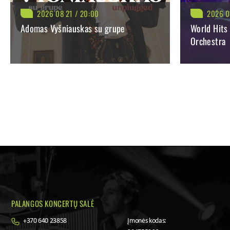
2026 08 21 / 20:00
2026 0
Adomas Vyšniauskas su grupe
World Hits
Orchestra
BILIETAI NUO: 50.90 €
BILIETAI NUO
PIRKTI
PLAČIAU
PIRK
PALANGOS KONCERTŲ SALĖ
+370 640 23858
Įmonės kodas: