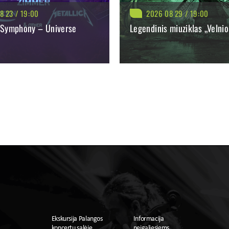
8 23 / 19:00
2026 08 29 / 19:00
 Symphony – Universe
Legendinis miuziklas „Velni
BILIETAI NUO: 41.50 €
: 23.70 €
PIRKTI
P
TI
PLAČIAU
Ekskursija Palangos
Informacija
koncertų salėje
neįgaliesiems