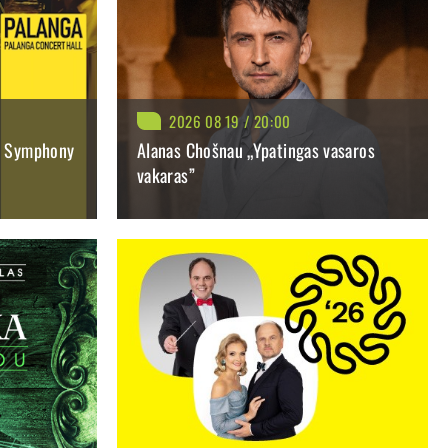
 gražiausių pasaulio arijų“ rinkinyje. Ir Asmik Grigorian
i lauki iš pasaulinio garso operos solistės pasirodymo.
ą paveikslą sudėliojusi režisierė Dalia Ibelhauptaitė, garso
2026 08 19 / 20:00
 Aurimas Kadzevičius ir prodiuserinė kompanija „Promostar“.
NO Symphony
Alanas Chošnau „Ypatingas vasaros
vakaras”
BILIETAI NUO: 49.20 €
LAČIAU
PIRKTI
PLAČIAU