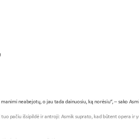
)
 manimi neabejotų, o jau tada dainuosiu, ką norėsiu“, – sako Asmi
tuo pačiu išsipildė ir antroji: Asmik suprato, kad būtent opera ir yra