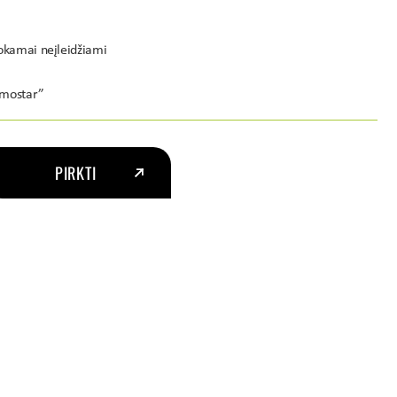
okamai neįleidžiami
omostar”
PIRKTI