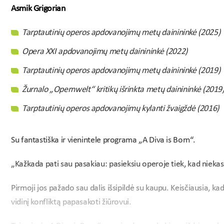
Asmik Grigorian
Tarptautinių operos apdovanojimų metų dainininkė (2025)
Opera XXI apdovanojimų metų dainininkė (2022)
Tarptautinių operos apdovanojimų metų dainininkė (2019)
Žurnalo „Opernwelt“ kritikų išrinkta metų dainininkė (2019
Tarptautinių operos apdovanojimų kylanti žvaigždė (2016)
Su fantastiška ir vienintele programa „A Diva is Born“.
„Kažkada pati sau pasakiau: pasieksiu operoje tiek, kad niekas
Pirmoji jos pažado sau dalis išsipildė su kaupu. Keisčiausia, kad 
vidinį konfliktą papasakoti žiūrovui.