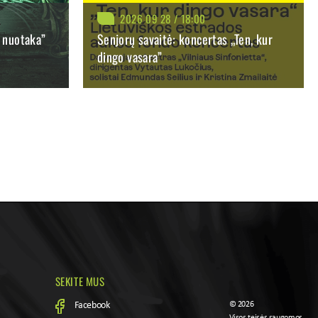
2026 09 28 / 18:00
o nuotaka”
Senjorų savaitė: koncertas „Ten, kur
dingo vasara”
BILIETAI NUO: 14.00 €
LAČIAU
PIRKTI
PLAČIAU
SEKITE MUS
Facebook
© 2026