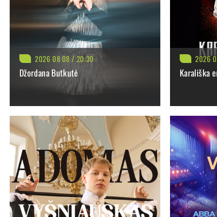
Koncerte nuskamba Giacomo Puccini „O mio babbino caro“, Geor
atlikime norisi to klausytis amžinai. Tačiau čia – ir Lady Gaga
Prie „A Diva is Born“ pasakojimo savo talentu prisideda: virtuozi
2026 08 08 / 20:30
2026 0
režisierius Philipp Treiber, šviesų dailininkas Andrius Stasiuli
Džordana Butkutė
Karališka e
BILIETAI NUO: 35.00 €
BILIETAI NUO
PIRKTI
PLAČIAU
PIRK