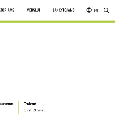
ATORIAMS
VERSLUI
LANKYTOJAMS
EN
idaromos
Trukmė
.
1 val. 20 min.