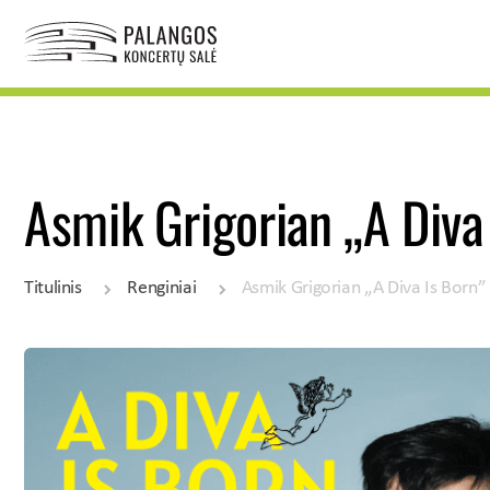
Asmik Grigorian „A Diva
Titulinis
Renginiai
Asmik Grigorian „A Diva Is Born”