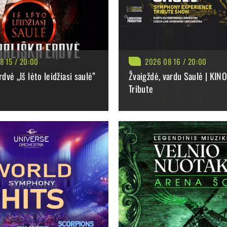
ges Bizet „Habanera“… Klasika, kurią visuomet rasi „Dvidešimties
 „Shallow“, ir Sting „Moon over Bourbon Street“… Tai, ko mažiausia
škas pianistas Hyung-ki Joo, taikliai ir vizualiai šou detales į vien
8 15 / 20:00
2026 08 16 / 20:00
s, videografas, animacijos dailininkas Linartas Urniežis, dizaineris
rdvė „Iš lėto leidžiasi saulė”
Žvaigždė, vardu Saulė | KI
Tribute
: 44.50 €
BILIETAI NUO: 37.70 €
TI
PLAČIAU
PIRKTI
P