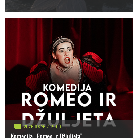
BILIETAI NUO: 30.90 €
PIRKTI
PLAČIAU
2026 08 26 / 19:00
Komedija „Romeo ir Džiuljeta”