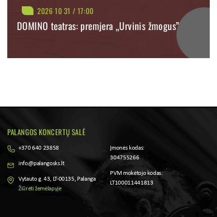
2026 10 31 / 17:00
DOMINO teatras: premjera „Urvinis žmogus”
BILIETAI NUO: 34.60 €
PIRKTI
PLAČIAU
PALANGOS KONCERTŲ SALĖ
+370 640 23858
Įmonės kodas:
304755266
info@palangosks.lt
PVM mokėtojo kodas:
Vytauto g. 43, LT-00135, Palanga
LT100011441813
Žiūrėti žemėlapyje