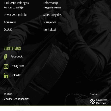
Ekskursija Palangos
Informacija
koncertų salėje
neįgaliesiems
Privatumo politika
Salės taisyklės
Apie mus
Naujienos
D.U.K
Kontaktai
SEKITE MUS
Facebook
Instagram
LinkedIn
© 2026
Sukūrė
Visos teisės saugomos