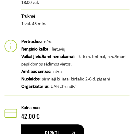
18:00 val.
Trukmė
1 val. 45 min.
Pertraukos
: nėra
Renginio kalba
: lietuvių
Vaikai įleidžiami nemokamai
: iki 6 m. imtinai, neužimant
papildomos sėdimos vietos.
Amžiaus cenzas
: nėra
Nuolaidos
: pirmieji bilietai birželio 2-6 d. pigesni
Organizatorius
: UAB „Trendis”
Kaina nuo
42.00 €
PIRKTI