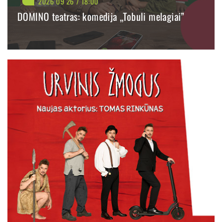
2026 09 26 / 18:00
DOMINO teatras: komedija „Tobuli melagiai”
BILIETAI NUO: 30.60 €
PIRKTI
PLAČIAU