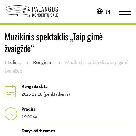
EN
Muzikinis spektaklis „Taip gimė
žvaigždė“
Titulinis
Renginiai
Muzikinis spektaklis „Taip gimė
žvaigždė“
Renginio data
2026 12 18 (penktadienis)
Pradžia
19:00 val.
Durys atidaromos