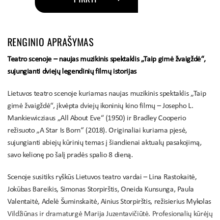
RENGINIO APRAŠYMAS
Teatro scenoje – naujas muzikinis spektaklis „Taip gimė žvaigždė“,
sujungianti dviejų legendinių filmų istorijas
Lietuvos teatro scenoje kuriamas naujas muzikinis spektaklis „Taip
gimė žvaigždė“, įkvėpta dviejų ikoninių kino filmų – Josepho L.
Mankiewicziaus „All About Eve“ (1950) ir Bradley Cooperio
režisuoto „A Star Is Born“ (2018). Originaliai kuriama pjesė,
sujungianti abiejų kūrinių temas į šiandienai aktualų pasakojimą,
savo kelionę po šalį pradės spalio 8 dieną.
Scenoje susitiks ryškūs Lietuvos teatro vardai – Lina Rastokaitė,
Jokūbas Bareikis, Simonas Storpirštis, Oneida Kunsunga, Paula
Valentaitė, Adelė Šuminskaitė, Ainius Storpirštis, režisierius Mykolas
Vildžiūnas ir dramaturgė Marija Juzentavičiūtė. Profesionalių kūrėjų