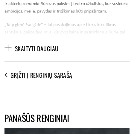
ir aktorių komanda žiūrovus pakvies į teatro užkulisius, kur susiduria
ambicijos, meilė, pavydas ir troškimas būti pripažintam.
„Taip gimė žvaigždė“ – tai pasakojimas apie tikrus ir netikrus
santykius, galios žaidimus, kūrybos kainą ir pasirinkimus, kurie gali
pakeisti ne tik karjerą, bet ir žmonių likimus. Spektaklis primins, kad
SKAITYTI DAUGIAU
kelias į sėkmę dažnai pareikalauja daugiau, nei atrodo iš šono.
Pasak spektaklio režisieriaus M. Vildžiūno, tai, kad filmų „All About
Eve“ ir „A Star Is Born“ istorijos pasakojamos ir
GRĮŽTI Į RENGINIŲ SĄRAŠĄ
perinterpretuojamos jau ne vieną dešimtmetį, tik patvirtina jų
aktualumą ir šiandien.
„1950 m. pasirodęs „All About Eve“ iki šiol sėkmingai gyvuoja
teatro scenose, o „A Star Is Born“ nuo pirmojo filmo parodymo dar
1937 metais sulaukė net kelių naujų interpretacijų. Tai liudija, kad
PANAŠŪS RENGINIAI
šie siužetai vis dar paveikūs ir aktualūs. Jie kalba apie žmones,
santykius, manipuliaciją, pavydą, žmogaus menkumą ir