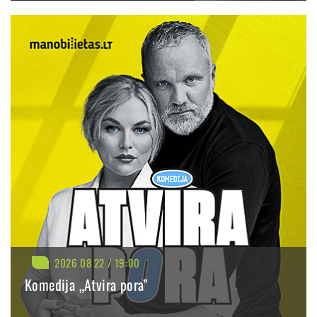
spektaklyje skambėsianti muzika, kartu – jame nagrinėjamos
PIRKTI
PLAČIAU
žmogiškos temos.
„Mane iš karto papirko filmo „A Star Is Born“ garso takelis ir
spektaklyje skambėsiančios dainos, taip pat – Bradley Cooperio bei
Lady Gagos sukurti charakteriai. Tai žmonių drama, primenanti
apie tikrumą, meilę, viltį ir tikėjimą“, – sako aktorė.
Tuo metu Simonas Storpirštis neslepia, kad prie spektaklio
prisijungti jį įtikino galimybė dirbti su stipriu aktorių kolektyvu.
„Mane labiausiai suintrigavo komanda – žmonės, su kuriais kursime
šį spektaklį. Tai labai geri ir įdomūs aktoriai. Taip pat netikėtas pats
sumanymas sujungti dvi skirtingas istorijas į vieną bendrą
pasakojimą“, – sako aktorius.
2026 08 22 / 19:00
Komedija „Atvira pora”
Jo nuomone, žiūrovus visuomet traukia galimybė stebėti žmogaus
virsmą ir vidinius kompromisus.
BILIETAI NUO: 29.90 €