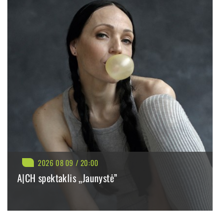
savanaudiškumą. Visa tai veda į žmogaus dramą, o žmogaus drama
buvo, yra ir išliks viena paveikiausių istorijų formų“, – sako
režisierius.
Kūrėjas pabrėžia, kad spektaklyje svarbią vietą užims ne tik drama,
bet ir muzika.
„Bus labai daug jausmų, vedančių į kūrybą ir meilę. Skambės dainos
iš „A Star Is Born“, kurių emocinis ir muzikinis svoris yra išskirtinis.
Tai bus ir spektaklis, ir koncertas vienu metu. Smagu, kad šį
pasakojimą kuria profesiškai brandus aktorių kolektyvas, tarp jų –
puiki jaunosios kartos aktorė Paula Valentaitė, su kuria jau esame
dirbę anksčiau, o visą procesą lydi idėjos autoriai, didelę sceninę
patirtį sukaupusi „Pepper Live“ komanda, kurianti ir prodiusuojanti
2026 08 09 / 20:00
unikalius muzikinius projektus. Nekantrauju susitikti su žiūrovais ne
A|CH spektaklis „Jaunystė”
tik kaip režisierius, bet ir kaip vienas iš spektaklio aktorių. Tikiu, kad
tas susitikimas bus nuoširdus ir tikras“, – pasakoja M. Vildžiūnas.
BILIETAI NUO: 31.20 €
Vieną pagrindinių vaidmenų kurianti aktorė Paula Valentaitė sako,